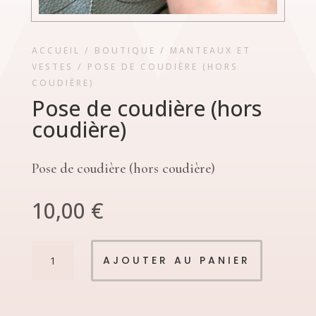
ACCUEIL
/
BOUTIQUE
/
MANTEAUX ET
VESTES
/ POSE DE COUDIÈRE (HORS
COUDIÈRE)
Pose de coudière (hors
coudière)
Pose de coudière (hors coudière)
10,00
€
quantité
AJOUTER AU PANIER
de
Pose
de
coudière