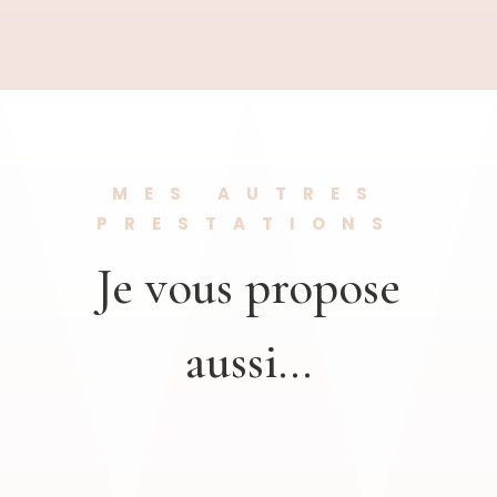
(hors
coudière)
MES AUTRES
PRESTATIONS
Je vous propose
aussi…
Produits similaires