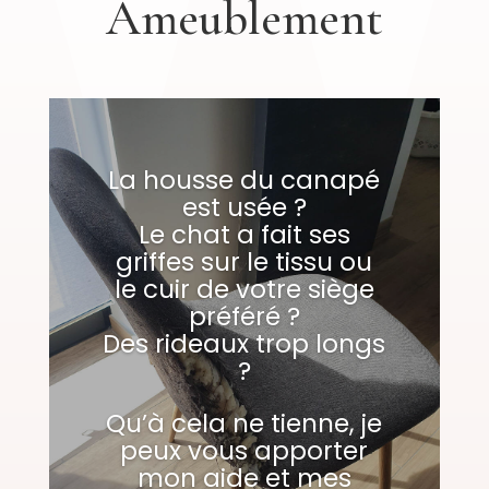
Ameublement
La housse du canapé
est usée ?
Le chat a fait ses
griffes sur le tissu ou
le cuir de votre siège
préféré ?
Des rideaux trop longs
?
Qu’à cela ne tienne, je
peux vous apporter
mon aide et mes