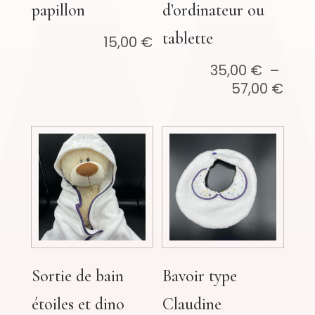
papillon
d’ordinateur ou
tablette
15,00
€
35,00
€
–
Pla
57,00
€
de
prix :
35,0
à
57,0
Sortie de bain
Bavoir type
étoiles et dino
Claudine