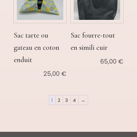
Sac tarte ou
Sac fourre-tout
gateau en coton
en simili cuir
enduit
65,00
€
25,00
€
1
2
3
4
→